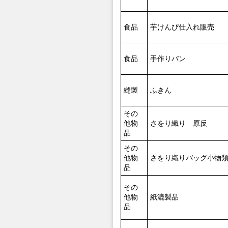
食品
芋けんぴ仕入れ販売
食品
手作りパン
縫製
ふきん
その
他物
さをり織り 原反
品
その
他物
さをり織りバッグ小物
品
その
他物
紙漉製品
品