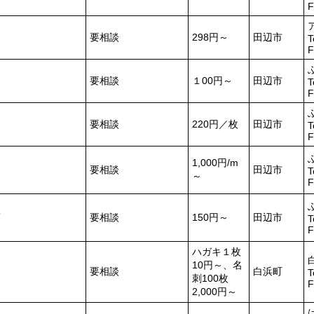
F
要相談
298円～
田辺市
T
F
要相談
１00円～
田辺市
T
F
要相談
220円／枚
田辺市
T
F
1,000円/m
要相談
田辺市
T
～
F
類
要相談
150円～
田辺市
T
F
ハガキ１枚
10円～、名
要相談
白浜町
T
刺100枚
F
2,000円～