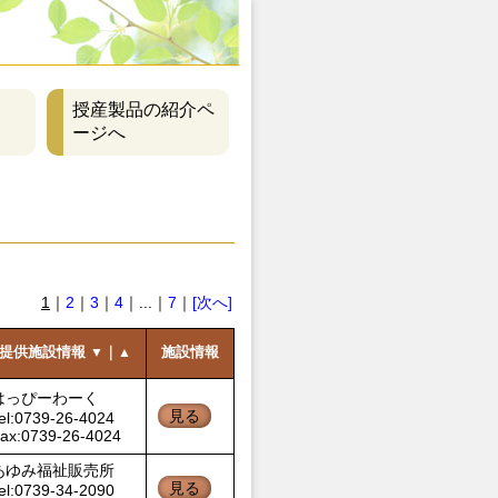
授産製品の紹介ペ
ージへ
1
｜
2
｜
3
｜
4
｜...｜
7
｜
[次へ]
提供施設情報
｜
施設情報
▼
▲
はっぴーわーく
見る
el:0739-26-4024
ax:0739-26-4024
あゆみ福祉販売所
見る
el:0739-34-2090