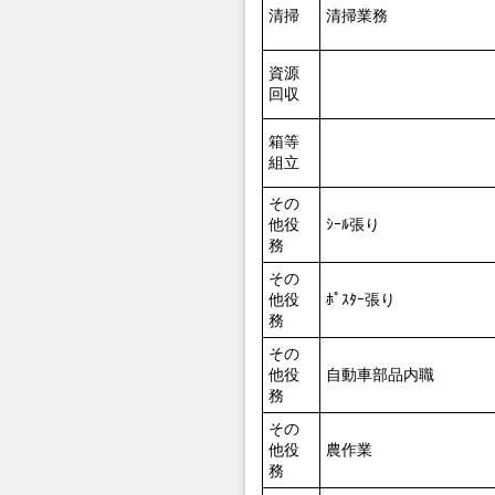
清掃
清掃業務
資源
回収
箱等
組立
その
他役
ｼｰﾙ張り
務
その
他役
ﾎﾟｽﾀｰ張り
務
その
他役
自動車部品内職
務
その
他役
農作業
務