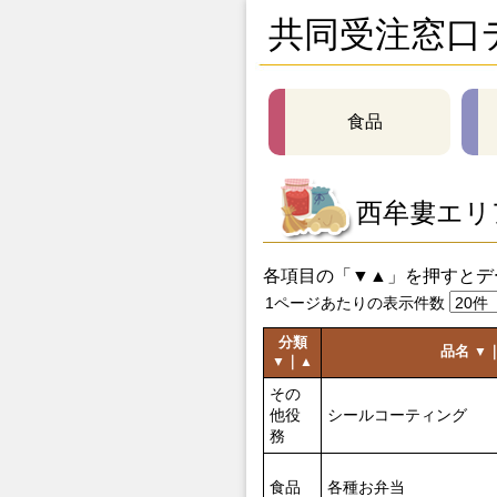
共同受注窓口
食品
西牟婁エリ
各項目の「▼▲」を押すとデ
1ページあたりの表示件数
分類
品名
▼
｜
▼
▲
その
他役
シールコーティング
務
食品
各種お弁当