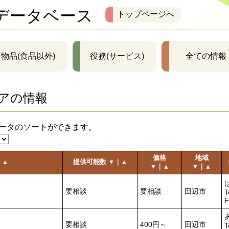
データベース
トップページへ
物品(食品以外)
役務(サービス)
全ての情報
アの情報
ータのソートができます。
価格
地域
｜
提供可能数
｜
▲
▼
▲
｜
｜
▼
▲
▼
▲
要相談
要相談
田辺市
T
F
要相談
400円～
田辺市
T