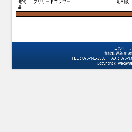
他物
ブリザードフラワー
応相談
品
このペー
和歌山県福祉保
TEL：073-441-2530 FAX：073-43
Copyright c Wakayam