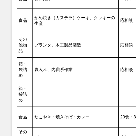
かめ焼き（カステラ）ケーキ、クッキーの
食品
応相談
生産
その
他物
プランタ、木工製品製造
応相談
品
箱・
袋詰
袋入れ、内職系作業
応相談
め
箱・
袋詰
め
食品
たこやき・焼きそば・カレー
20食・
その