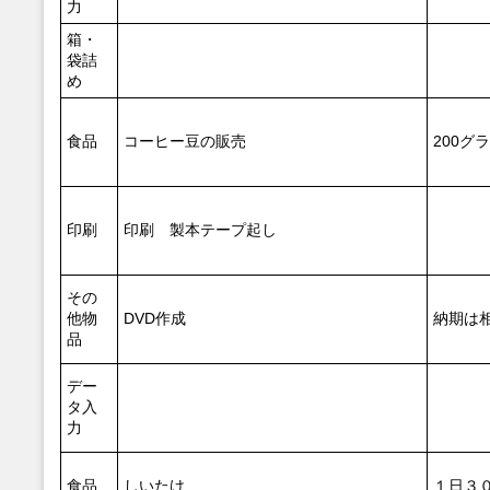
力
箱・
袋詰
め
食品
コーヒー豆の販売
200グ
印刷
印刷 製本テープ起し
その
他物
DVD作成
納期は
品
デー
タ入
力
食品
しいたけ
１日３０