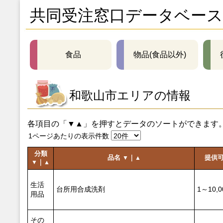
共同受注窓口データベース
食品
物品(食品以外)
和歌山市エリアの情報
各項目の「▼▲」を押すとデータのソートができます
1ページあたりの表示件数
分類
品名
｜
提供
▼
▲
｜
▼
▲
生活
台所用合成洗剤
1～10,
用品
その