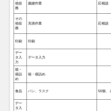
他役
裁縫作業
応相談
務
その
他役
充填作業
応相談
務
印刷
印刷
デー
タ入
データ入力
力
箱・
袋詰
箱・袋詰め
め
食品
パン、ラスク
50個、
デー
タ入