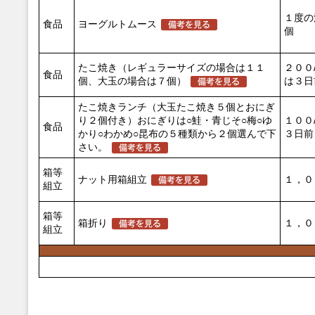
１度の
食品
ヨーグルトムース
個
たこ焼き（レギュラーサイズの場合は１１
２００
食品
個、大玉の場合は７個）
は３日
たこ焼きランチ（大玉たこ焼き５個とおにぎ
り２個付き）おにぎりは○鮭・青じそ○梅○ゆ
１００
食品
かり○わかめ○昆布の５種類から２個選んで下
３日前
さい。
箱等
ナット用箱組立
１，０
組立
箱等
箱折り
１，０
組立