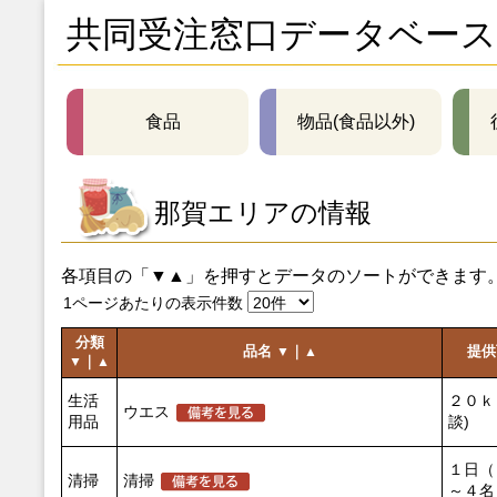
共同受注窓口データベース
食品
物品(食品以外)
那賀エリアの情報
各項目の「▼▲」を押すとデータのソートができます
1ページあたりの表示件数
分類
品名
｜
提
▼
▲
｜
▼
▲
生活
２０ｋ
ウエス
用品
談)
１日（
清掃
清掃
～４名