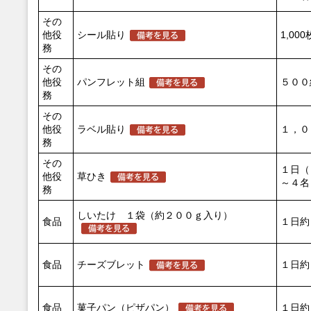
その
他役
シール貼り
1,000
務
その
他役
パンフレット組
５００
務
その
他役
ラベル貼り
１，０
務
その
１日（
他役
草ひき
～４名
務
しいたけ １袋（約２００ｇ入り）
食品
１日約
食品
チーズブレット
１日約
食品
菓子パン（ピザパン）
１日約