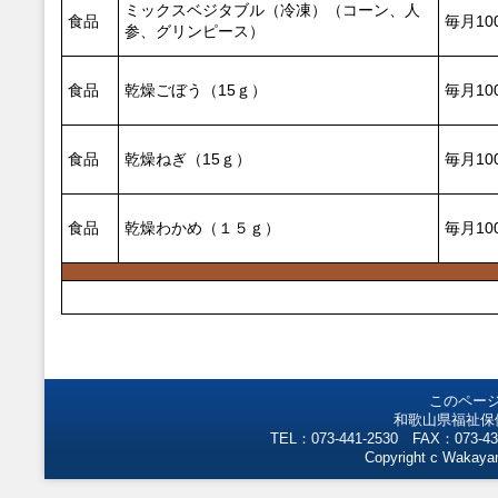
ミックスベジタブル（冷凍）（コーン、人
食品
毎月10
参、グリンピース）
食品
乾燥ごぼう（15ｇ）
毎月10
食品
乾燥ねぎ（15ｇ）
毎月10
食品
乾燥わかめ（１５ｇ）
毎月10
このペー
和歌山県福祉保
TEL：073-441-2530 FAX：073-43
Copyright c Wakayam