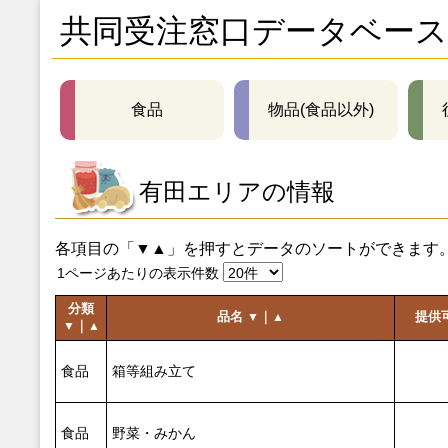
共同受注窓口データベース
食品
物品(食品以外)
有田エリアの情報
各項目の「▼▲」を押すとデータのソートができます
1ページあたりの表示件数
分類
品名
｜
提供
▼
▲
｜
▼
▲
食品
箱等組み立て
食品
野菜・みかん