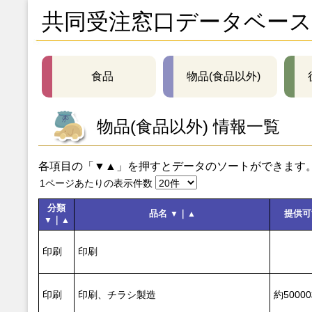
共同受注窓口データベース
食品
物品(食品以外)
物品(食品以外) 情報一覧
各項目の「▼▲」を押すとデータのソートができます
1ページあたりの表示件数
分類
品名
｜
提供
▼
▲
｜
▼
▲
印刷
印刷
印刷
印刷、チラシ製造
約5000