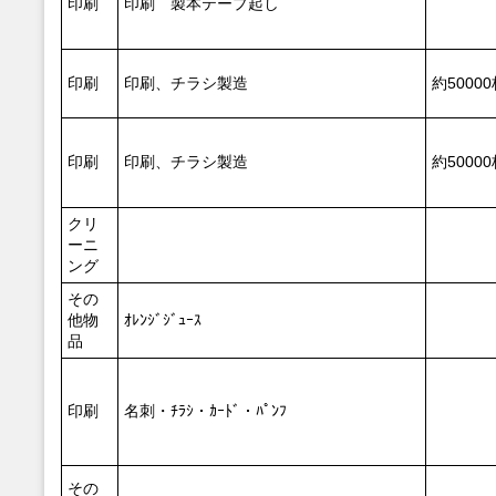
印刷
印刷 製本テープ起し
印刷
印刷、チラシ製造
約50000
印刷
印刷、チラシ製造
約50000
クリ
ーニ
ング
その
他物
ｵﾚﾝｼﾞｼﾞｭｰｽ
品
印刷
名刺・ﾁﾗｼ・ｶｰﾄﾞ・ﾊﾟﾝﾌ
その