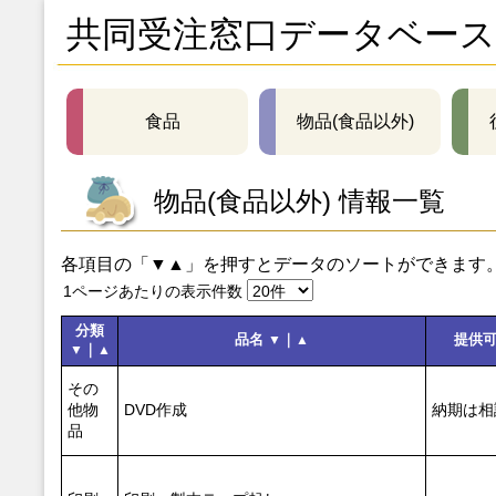
共同受注窓口データベース
食品
物品(食品以外)
物品(食品以外) 情報一覧
各項目の「▼▲」を押すとデータのソートができます
1ページあたりの表示件数
分類
品名
｜
提供
▼
▲
｜
▼
▲
その
他物
DVD作成
納期は相
品