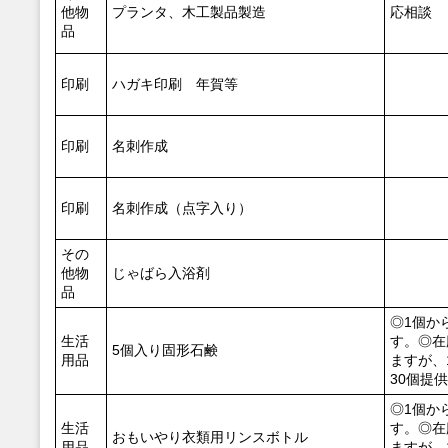
他物
プランタ、木工製品製造
応相談
品
印刷
ハガキ印刷 年賀等
印刷
名刺作成
印刷
名刺作成（点字入り）
その
他物
じゃばら入浴剤
品
◎1個か
生活
す。◎在
5個入り固形石鹸
用品
ますが、
30個提
◎1個か
生活
す。◎在
おもいやり衣類用リンスボトル
用品
ますが、