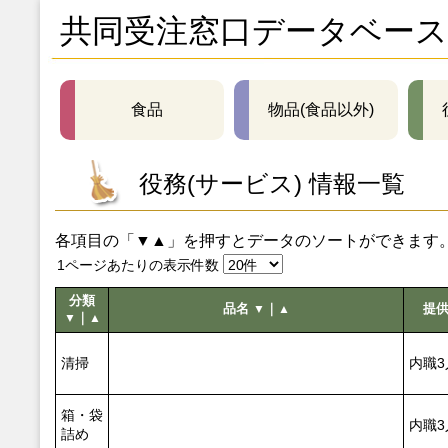
共同受注窓口データベース
食品
物品(食品以外)
役務(サービス) 情報一覧
各項目の「▼▲」を押すとデータのソートができます
1ページあたりの表示件数
分類
品名
｜
提
▼
▲
｜
▼
▲
清掃
内職3
箱・袋
内職3
詰め