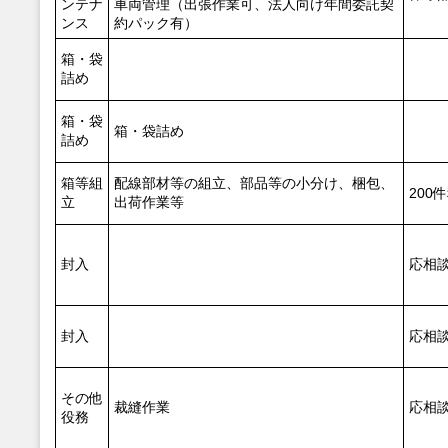
ンテナ
車両管理（出張作業可、法人向け年間委託契
ンス
約パック有）
箱・袋
詰め
箱・袋
箱・袋詰め
詰め
箱等組
配線部材等の組立、部品等の小分け、梱包、
200
立
出荷作業等
封入
応相
封入
応相
その他
裁縫作業
応相
役務