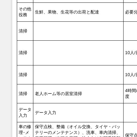
その他
生鮮、果物、生花等の出荷と配達
必要
役務
清掃
清掃
10人
清掃
10人
4時間
清掃
老人ホーム等の居室清掃
度
データ
データ入力
入力
車の修
保守点検、整備（オイル交換、タイヤ・バッ
理･メ
テリーのメンテナンス）、洗車、車内清掃、
保守点