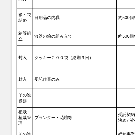
箱・袋
日用品の内職
約500個
詰め
箱等組
漆器の箱の組み立て
約500個
立
封入
クッキー２００袋（納期３日）
封入
受託作業のみ
その他
役務
植栽・
受託契約
植栽管
プランター・花壇等
決めが必
理
その他
福祉事業