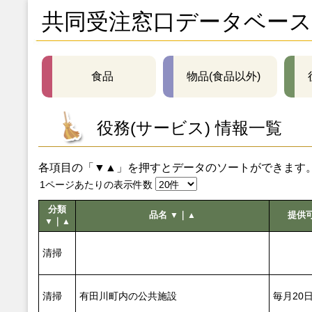
共同受注窓口データベース
食品
物品(食品以外)
役務(サービス) 情報一覧
各項目の「▼▲」を押すとデータのソートができます
1ページあたりの表示件数
分類
品名
｜
提供
▼
▲
｜
▼
▲
清掃
清掃
有田川町内の公共施設
毎月20