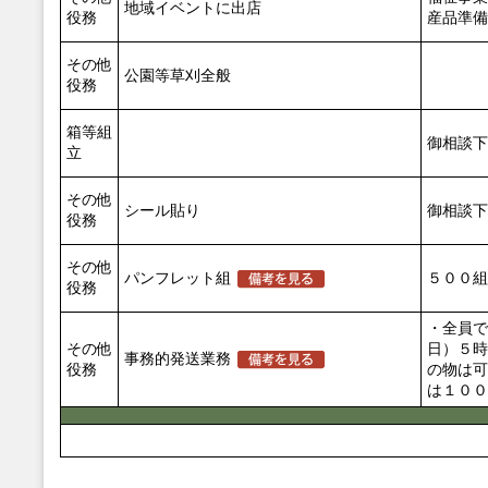
地域イベントに出店
役務
産品準備
その他
公園等草刈全般
役務
箱等組
御相談下
立
その他
シール貼り
御相談下
役務
その他
パンフレット組
５００組
役務
・全員で
その他
日）５時
事務的発送業務
役務
の物は可
は１００