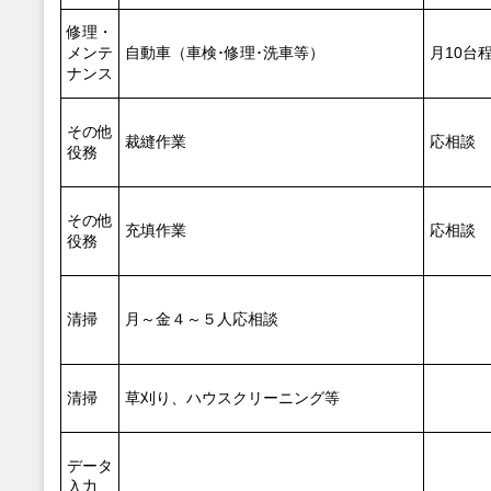
修理・
メンテ
自動車（車検･修理･洗車等）
月10台
ナンス
その他
裁縫作業
応相談
役務
その他
充填作業
応相談
役務
清掃
月～金４～５人応相談
清掃
草刈り、ハウスクリーニング等
データ
入力