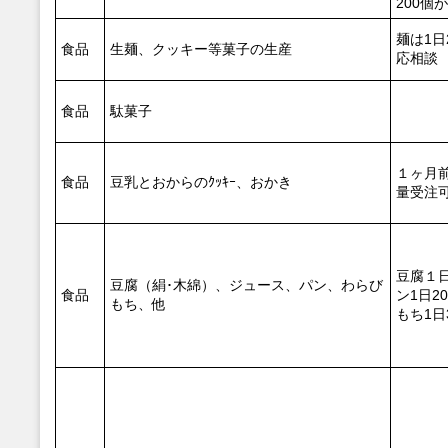
200個
麺は1日
食品
生麺、クッキー等菓子の生産
応相談
食品
駄菓子
１ヶ月
食品
豆乳とおからのｸｯｷｰ、おかき
量受注
豆腐１
豆腐（絹･木綿）、ジュース、パン、わらび
食品
ン1日2
もち、他
もち1日