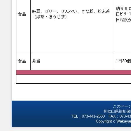
納豆５０
納豆、ゼリー、せんべい、きな粉、粉末茶
食品
日ｾﾞﾘ
（緑茶・ほうじ茶）
日程度
食品
弁当
1日30個
このペー
和歌山県福祉保
TEL：073-441-2530 FAX：073-43
Copyright c Wakayam