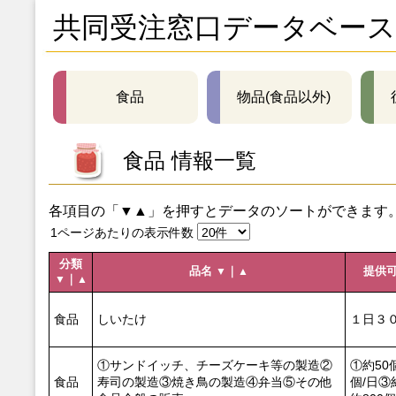
共同受注窓口データベース
食品
物品(食品以外)
食品 情報一覧
各項目の「▼▲」を押すとデータのソートができます
1ページあたりの表示件数
分類
品名
｜
提供
▼
▲
｜
▼
▲
食品
しいたけ
１日３０
①サンドイッチ、チーズケーキ等の製造②
①約50
食品
寿司の製造③焼き鳥の製造④弁当⑤その他
個/日③