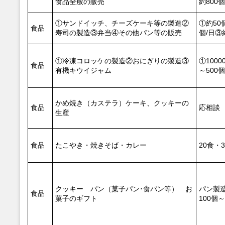
食品全般の販売
約800個
①サンドイッチ、チーズケーキ等の製造②
①約50
食品
寿司の製造③弁当④その他パン等の販売
個/日③
①冷凍コロッケの製造②おにぎりの製造③
①1000
食品
有機キウイジャム
～500個
かめ焼き（カステラ）ケーキ、クッキーの
食品
応相談
生産
食品
たこやき・焼きそば・カレー
20食・
クッキー パン（菓子パン･食パン等） お
パン製
食品
菓子のギフト
100個