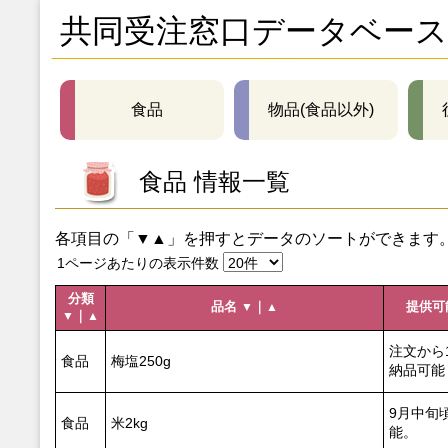
共同受注窓口データベース
食品
物品(食品以外)
食品 情報一覧
各項目の「▼▲」を押すとデータのソートができます
1ページあたりの表示件数
分類
品名
｜
提供可
▼
▲
｜
▼
▲
注文から
食品
梅塩250g
納品可能
9月中旬
食品
米2kg
能。