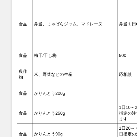
食品
弁当、じゃばらジャム、マドレーヌ
弁当１日
食品
梅干/干し梅
500
農作
米、野菜などの生産
応相談
物
食品
かりんとう200g
1日10～
食品
かりんとう250g
指定の注
ます
1日20
食品
かりんとう90g
日指定の