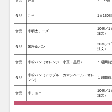
食品
弁当
1日30個
食品
弁当
1日150
10個／
食品
米明太チーズ
注文）
20本／
食品
米粉食パン
注文）
食品
米粉パン（オレンジ・小豆・黒豆）
１週間前
米粉パン（アップル・カマンベール・オレ
食品
１週間前
ンジ）
10個／
食品
米チョコ
注文）