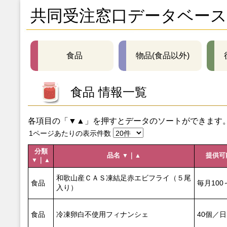
共同受注窓口データベース
食品
物品(食品以外)
食品 情報一覧
各項目の「▼▲」を押すとデータのソートができます
1ページあたりの表示件数
分類
品名
｜
提供可
▼
▲
｜
▼
▲
和歌山産ＣＡＳ凍結足赤エビフライ（５尾
食品
毎月100
入り）
食品
冷凍卵白不使用フィナンシェ
40個／日