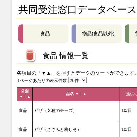
共同受注窓口データベース
食品
物品(食品以外)
食品 情報一覧
各項目の「▼▲」を押すとデータのソートができます
1ページあたりの表示件数
分類
品名
｜
提供
▼
▲
｜
▼
▲
食品
ピザ（３種のチーズ）
10/日
食品
ピザ（ささみと梅しそ）
10/日