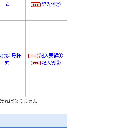
有田郡湯浅町
式
記入例②
有田郡広川町
有田郡有田川町
御坊市
日高郡美浜町
日高郡日高町
日高郡由良町
第2号様
記入要領③
日高郡印南町
式
記入例③
日高郡日高川町
田辺市
日高郡みなべ町
西牟婁郡白浜町
西牟婁郡上富田町
ければなりません。
西牟婁郡すさみ町
新宮市
東牟婁郡那智勝浦町
東牟婁郡太地町