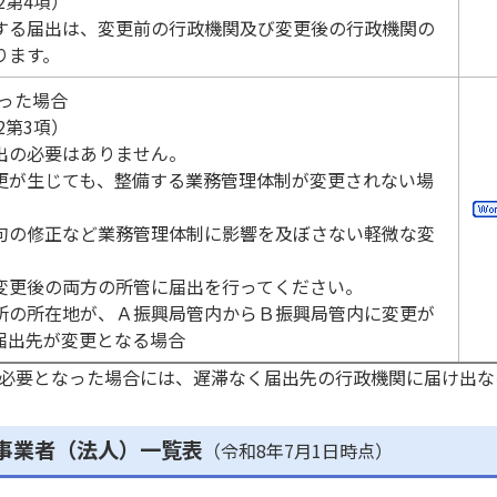
2第4項）
務福祉課
TEL0737-64-1291 Fax0737-64-1261
する届出は、変更前の行政機関及び変更後の行政機関の
e1304311@pref.wakayama.lg.jp
ります。
あった場合
2第3項）
〒644-0011
御坊市湯川町財部859-2
出の必要はありません。
務福祉課
TEL0738-22-3481 Fax0738-22-8751
更が生じても、整備する業務管理体制が変更されない場
e1305311@pref.wakayama.lg.jp
句の修正など業務管理体制に影響を及ぼさない軽微な変
変更後の両方の所管に届出を行ってください。
所の所在地が、Ａ振興局管内からＢ振興局管内に変更が
〒646-8580
田辺市朝日ヶ丘23-1
届出先が変更となる場合
総務福祉課
TEL0739-26-7932 Fax0739-26-7935
e1306311@pref.wakayama.lg.jp
必要となった場合には、遅滞なく届出先の行政機関に届け出な
事業者（法人）一覧表
（令和8年7月1日時点）
〒647-8551
新宮市緑ヶ丘二丁目4-8
総務福祉課
TEL0735-21-9630 Fax0735-22-6225