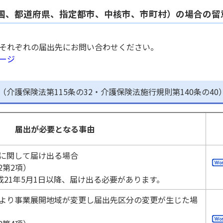
届出先
国、都道府県、指定都市、中核市、市町村）の場合の留
〒640-8585
和歌山市小松原通一丁目１
導課
TEL073-441-2527 Fax073-441-2523
それぞれの届出先にお問い合わせください。
e0403004@pref.wakayama.lg.jp
ージ
〒642-0022
海南市大野中939
務福祉課
TEL073-482-5511 Fax073-482-3786
（介護保険法第115条の32・介護保険法施行規則第140条の40
e1301311@pref.wakayama.lg.jp
〒649-6223
岩出市高塚209
務福祉課
TEL0736-61-0023 Fax0736-61-0013
届出が必要となる事由
e1302311@pref.wakayama.lg.jp
備に関して届け出る場合
〒649-7203
橋本市高野口町名古曽927
2第2項）
務福祉課
TEL0736-42-0491 Fax0736-42-5468
21年5月1日以降、届け出る必要があります。
e1303311@pref.wakayama.lg.jp
により事業展開地域が変更し届出先区分の変更が生じた場
〒643-0004
有田郡湯浅町湯浅2355-1