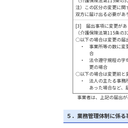
（介護保険法第115条の3
有田振興局健康福祉部総
注）この区分の変更に関
双方に届け出る必要があ
[3] 届出事項に変更が
（介護保険法第115条の3
○以下の場合は変更の届
日高振興局健康福祉部総
・ 事業所等の数に変
合
・ 法令遵守規程の字
更の場合
○以下の場合は変更前と
・ 法人の主たる事務
あった場合など、
西牟婁振興局健康福祉部
事業者は、上記の届出が
５．業務管理体制に係る
東牟婁振興局健康福祉部