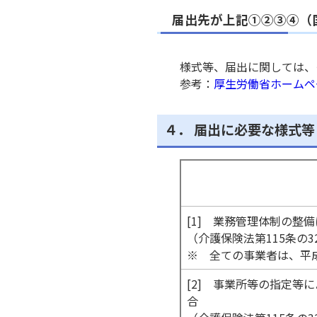
届出先が上記①②③④（
和歌山県介護サービス指
様式等、届出に関しては、
参考：
厚生労働省ホームペ
海草振興局健康福祉部総
４． 届出に必要な様式等
那賀振興局健康福祉部総
[1] 業務管理体制の整
（介護保険法第115条の3
伊都振興局健康福祉部総
※ 全ての事業者は、平成
[2] 事業所等の指定等
合