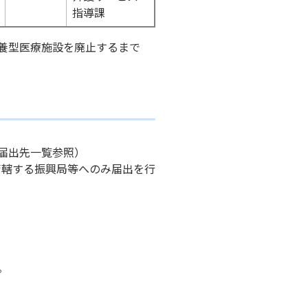
指導課
養型医療施設を廃止するまで
届出先一覧参照）
管轄する振興局等へのみ届出を行
。