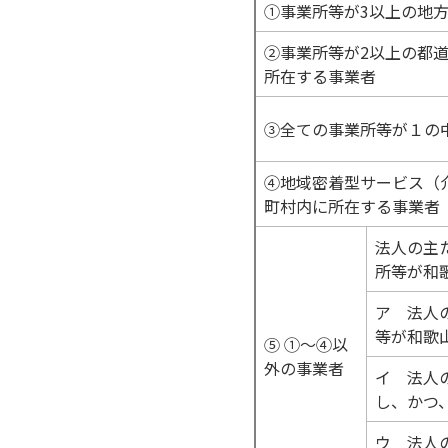
①事業所等が3以上の地
②事業所等が2以上の都
所在する事業者
③全ての事業所等が１の
④地域密着型サービス（
町村内に所在する事業者
法人の主
所等が和
ア 法人
等が和歌
⑤ ①～④以
外の事業者
イ 法人
し、かつ
ウ 法人