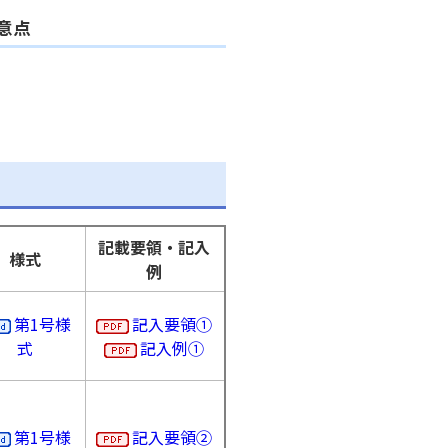
管轄区域
意点
番地
和歌山市
他都道府県
海南市
海草郡紀美野町
）
紀の川市
記載要領・記入
様式
岩出市
例
橋本市
第1号様
記入要領①
伊都郡かつらぎ町
式
記入例①
伊都郡九度山町
伊都郡高野町
有田市
第1号様
記入要領②