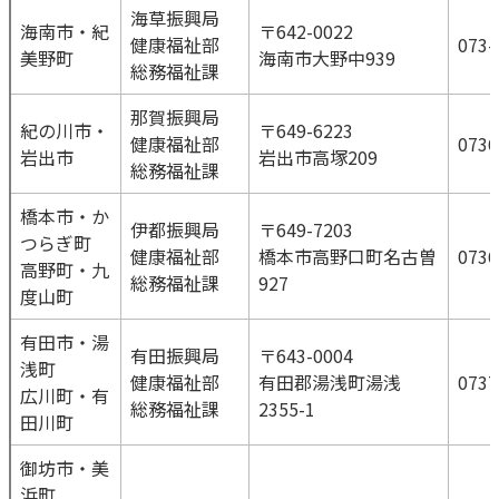
海草振興局
海南市・紀
〒642-0022
健康福祉部
073-
美野町
海南市大野中939
総務福祉課
那賀振興局
紀の川市・
〒649-6223
健康福祉部
0736
岩出市
岩出市高塚209
総務福祉課
橋本市・か
伊都振興局
〒649-7203
つらぎ町
健康福祉部
橋本市高野口町名古曽
0736
高野町・九
総務福祉課
927
度山町
有田市・湯
有田振興局
〒643-0004
浅町
健康福祉部
有田郡湯浅町湯浅
0737
広川町・有
総務福祉課
2355-1
田川町
御坊市・美
浜町