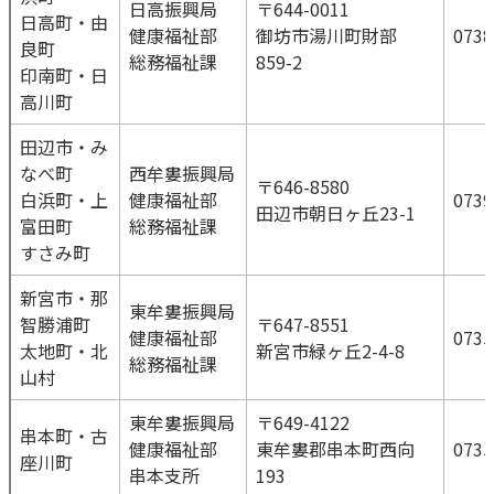
日高振興局
〒644-0011
日高町・由
健康福祉部
御坊市湯川町財部
0738
良町
総務福祉課
859-2
印南町・日
高川町
田辺市・み
なべ町
西牟婁振興局
〒646-8580
白浜町・上
健康福祉部
0739
田辺市朝日ヶ丘23-1
富田町
総務福祉課
すさみ町
新宮市・那
東牟婁振興局
智勝浦町
〒647-8551
健康福祉部
0735
太地町・北
新宮市緑ヶ丘2-4-8
総務福祉課
山村
東牟婁振興局
〒649-4122
串本町・古
健康福祉部
東牟婁郡串本町西向
0735
座川町
串本支所
193