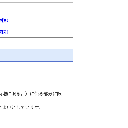
療院）
療院）
員増に限る。）に係る部分に限
でよいとしています。