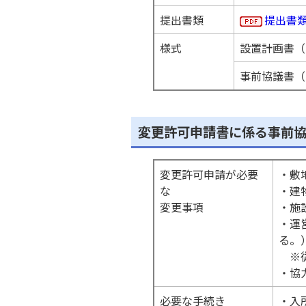
提出書類
提出書
様式
設置計画書（
事前協議書（
変更許可申請書に係る事前
変更許可申請が必要
・敷
な
・建
変更事項
・施
・運
る。
※従
・協
必要な手続き
・入