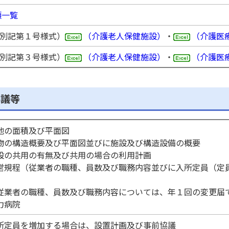
類一覧
別記第１号様式）
（介護老人保健施設）
・
（介護医
別記第３号様式）
（介護老人保健施設）
・
（介護医
協議等
地の面積及び平面図
物の構造概要及び平面図並びに施設及び構造設備の概要
設の共用の有無及び共用の場合の利用計画
営規程（従業者の職種、員数及び職務内容並びに入所定員（定
）
業者の職種、員数及び職務内容については、年１回の変更届
力病院
所定員を増加する場合は、設置計画及び事前協議