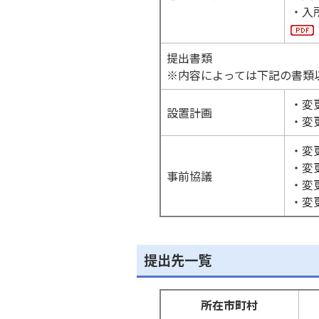
・入
提出書類
※内容によっては下記の書類
・変
設置計画
・変
・変
・変
事前協議
・変
・変
提出先一覧
所在市町村