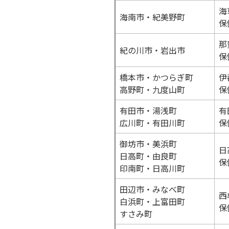
海
海南市・紀美野町
保
那
紀の川市・岩出市
保
橋本市・かつらぎ町
伊
高野町・九度山町
保
有田市・湯浅町
有
広川町・有田川町
保
御坊市・美浜町
日
日高町・由良町
保
印南町・日高川町
田辺市・みなべ町
西
白浜町・上富田町
保
すさみ町