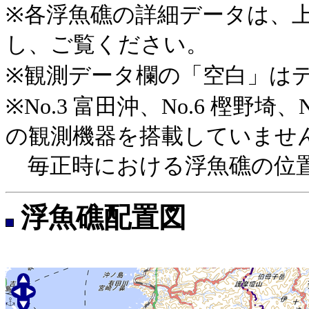
※各浮魚礁の詳細データは、上記
し、ご覧ください。
※観測データ欄の「空白」は
※No.3 富田沖、No.6 樫野
の観測機器を搭載していませ
毎正時における浮魚礁の位
浮魚礁配置図