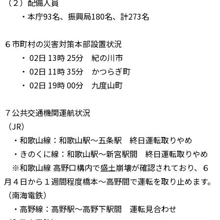
（２）配備人員
・本庁93名、振興局180名、計273名
６市町村の災害対策本部設置状況
・ 02日 13時 25分 紀の川市
・ 02日 11時 35分 かつらぎ町
・ 02日 19時 00分 九度山町
７公共交通機関運航状況
（JR）
・和歌山線：和歌山駅～五条駅 終日運転取りやめ
・きのくに線：和歌山駅～新宮駅間 終日運転取りやめ
※和歌山線 高野口構内で盛土崩壊が確認されており、６
月４日から１週間程度橋本～高野間で運転を取り止めます。
（南海電鉄）
・高野線：高野駅～高野下駅間 運転見合わせ