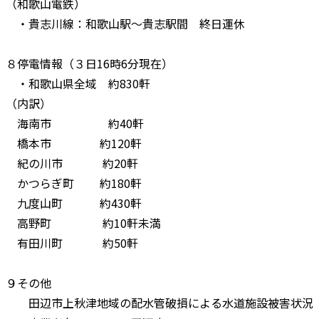
（和歌山電鉄）
・貴志川線：和歌山駅～貴志駅間 終日運休
８停電情報（３日16時6分現在）
・和歌山県全域 約830軒
（内訳）
海南市 約40軒
橋本市 約120軒
紀の川市 約20軒
かつらぎ町 約180軒
九度山町 約430軒
高野町 約10軒未満
有田川町 約50軒
９その他
田辺市上秋津地域の配水管破損による水道施設被害状況