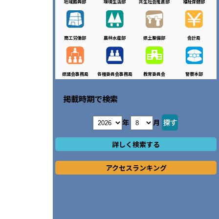
地域振興部
環境生活部
共生社会推進部
福祉保健部
商工労働部
農林水産部
県土整備部
会計局
県議会事務局
各種委員会事務局
教育委員会
警察本部
掲載時期で検索
年
月
詳しく検索する
アクセスランキング