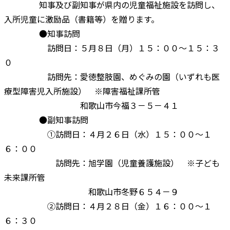
知事及び副知事が県内の児童福祉施設を訪問し、
入所児童に激励品（書籍等）を贈ります。
●知事訪問
訪問日：５月８日（月）１５：００～１５：３
０
訪問先：愛徳整肢園、めぐみの園（いずれも医
療型障害児入所施設） ※障害福祉課所管
和歌山市今福３－５－４１
●副知事訪問
①訪問日：４月２６日（水）１５：００～１
６：００
訪問先：旭学園（児童養護施設） ※子ども
未来課所管
和歌山市冬野６５４－９
②訪問日：４月２８日（金）１６：００～１
６：３０