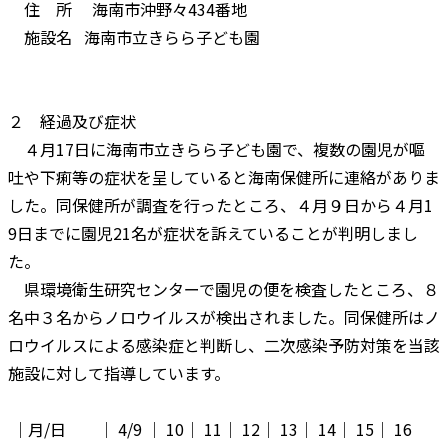
住 所 海南市沖野々434番地
施設名 海南市立きらら子ども園
２ 経過及び症状
４月17日に海南市立きらら子ども園で、複数の園児が嘔
吐や下痢等の症状を呈していると海南保健所に連絡がありま
した。同保健所が調査を行ったところ、４月９日から４月1
9日までに園児21名が症状を訴えていることが判明しまし
た。
県環境衛生研究センターで園児の便を検査したところ、８
名中３名からノロウイルスが検出されました。同保健所はノ
ロウイルスによる感染症と判断し、二次感染予防対策を当該
施設に対して指導しています。
│月/日 │ 4/9 │ 10│ 11│ 12│ 13│ 14│ 15│ 16