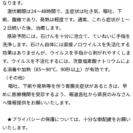
なります。
潜伏期間は24～48時間で、主症状は吐き気、嘔吐、下
痢、腹痛であり、発熱は軽度です。通常、これら症状が１～
２日続いた後、治癒します。
感染予防には、石けんを十分に泡立て、ていねいに手指を
洗浄します。石けん自体には直接ノロウイルスを失活化する
効果はありませんが、ウイルスを手指から剥がれやすくしま
す。ウイルスを不活化するには、次亜塩素酸ナトリウムによ
る消毒や加熱（85～90℃、90秒以上）が有効です。
〈その他〉
嘔吐、下痢や発熱等を伴う胃腸炎症状があるときは、早
めに医療機関を受診するよう、報道各社から県民のみなさん
へ情報提供をお願いいたします。
★プライバシーの保護については、十分な御配慮をお願い
いたします。