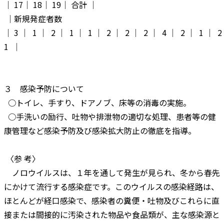
│ 17│ 18│ 19│ 合計 │
│新規発症者数
│ 3 │ 1 │ 2 │ 1 │ 1 │ 2 │ 2 │ 2 │ 4 │ 2 │ 1 │ 2
1 │
３ 感染予防について
○トイレ、手すり、ドアノブ、床等の消毒の実施。
○手洗いの励行、吐物や排泄物の適切な処理、患者等の健
康管理など感染予防及び感染拡大防止の徹底を指導。
〈参 考〉
ノロウイルスは、１年を通して発生が見られ、冬から春先
にかけて流行する感染症です。このウイルスの感染経路は、
ほとんどが経口感染で、感染者の糞便・吐物及びこれらに直
接または間接的に汚染された物品や食品類が、主な感染源と