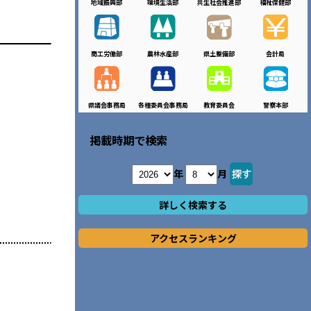
地域振興部
環境生活部
共生社会推進部
福祉保健部
商工労働部
農林水産部
県土整備部
会計局
県議会事務局
各種委員会事務局
教育委員会
警察本部
掲載時期で検索
年
月
詳しく検索する
アクセスランキング