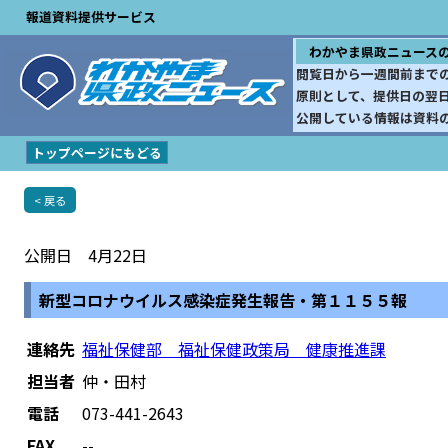
報道資料提供サービス
わかやま県政ニュース
閲覧日から一週間前まで
原則として、提供日の翌
公開している情報は資料
トップページにもどる
< 戻る
公開日 4月22日
新型コロナウイルス感染症発生報告・第１１５５報
連絡先
福祉保健部 福祉保健政策局 健康推進課
担当者
仲・田村
電話
073-441-2643
FAX
--