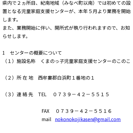
県内で２ヵ所目、紀南地域（みなべ町以南）では初めての設
置となる児童家庭支援センターが、本年５月より業務を開始
します。
また、業務開始に伴い、開所式が執り行われますので、お知
らせします。
1 センターの概要について
（１）施設名称 くまのっ子児童家庭支援センターのこのこ
（２）所 在 地 西牟婁郡白浜町１番地の１
（３）連 絡 先 TEL ０７３９－４２－５５１５
FAX ０７３９－４２－５５１６
mail
nokonokojikasen@gmail.com