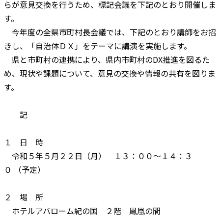
らが意見交換を行うため、標記会議を下記のとおり開催しま
す。
今年度の全県市町村長会議では、下記のとおり講師をお招
きし、「自治体ＤＸ」をテーマに講演を実施します。
県と市町村の連携により、県内市町村のDX推進を図るた
め、現状や課題について、意見の交換や情報の共有を図りま
す。
記
１ 日 時
令和５年５月２２日（月） １３：００～１４：３
０ （予定）
２ 場 所
ホテルアバローム紀の国 ２階 鳳凰の間