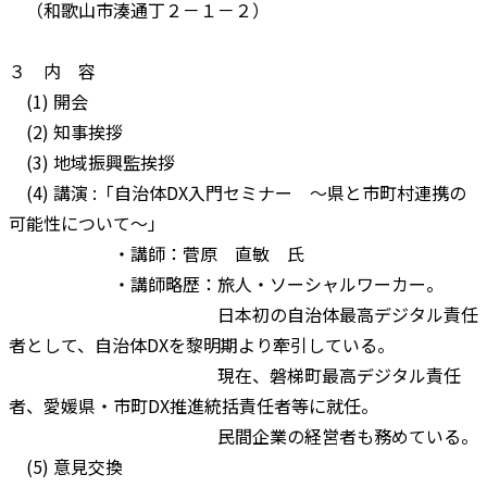
（和歌山市湊通丁２－１－２）
３ 内 容
(1) 開会
(2) 知事挨拶
(3) 地域振興監挨拶
(4) 講演 :「自治体DX入門セミナー ～県と市町村連携の
可能性について～」
・講師：菅原 直敏 氏
・講師略歴：旅人・ソーシャルワーカー。
日本初の自治体最高デジタル責任
者として、自治体DXを黎明期より牽引している。
現在、磐梯町最高デジタル責任
者、愛媛県・市町DX推進統括責任者等に就任。
民間企業の経営者も務めている。
(5) 意見交換