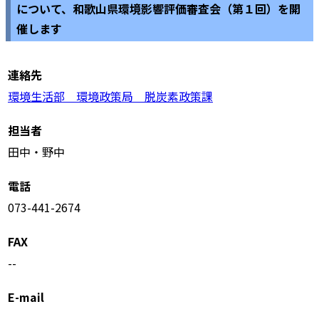
について、和歌山県環境影響評価審査会（第１回）を開
催します
連絡先
環境生活部 環境政策局 脱炭素政策課
担当者
田中・野中
電話
073-441-2674
FAX
--
E-mail