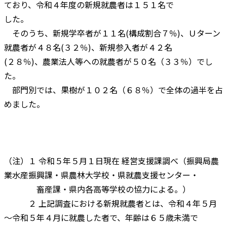
ており、令和４年度の新規就農者は１５１名で
した。
そのうち、新規学卒者が１１名(構成割合７％)、Ｕターン
就農者が４８名(３２％)、新規参入者が４２名
(２８％)、農業法人等への就農者が５０名（３３％）でし
た。
部門別では、果樹が１０２名（６８％）で全体の過半を占
めました。
（注）１ 令和５年５月１日現在 経営支援課調べ（振興局農
業水産振興課・県農林大学校・県就農支援センター・
畜産課・県内各高等学校の協力による。）
２ 上記調査における新規就農者とは、令和４年５月
～令和５年４月に就農した者で、年齢は６５歳未満で