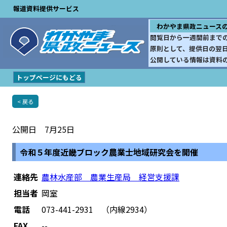
報道資料提供サービス
わかやま県政ニュース
閲覧日から一週間前まで
原則として、提供日の翌
公開している情報は資料
トップページにもどる
< 戻る
公開日 7月25日
令和５年度近畿ブロック農業士地域研究会を開催
連絡先
農林水産部 農業生産局 経営支援課
担当者
岡室
電話
073-441-2931 （内線2934）
FAX
--