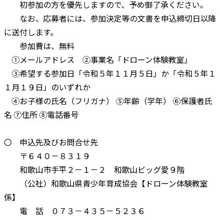
初参加の方を優先しますので、予め御了承ください。
なお、応募者には、参加決定等の文書を申込締切日以降
に送付します。
参加費は、無料
①メールアドレス ②事業名「ドローン体験教室」
③希望する参加日「令和５年１１月５日」か「令和５年１
１月１９日」のいずれか
④お子様の氏名（フリガナ） ⑤年齢（学年） ⑥保護者氏
名 ⑦住所 ⑧電話番号
〇 申込先及びお問合せ先
〒６４０－８３１９
和歌山市手平２－１－２ 和歌山ビッグ愛９階
（公社）和歌山県青少年育成協会【ドローン体験教室
係】
電 話 ０７３－４３５－５２３６