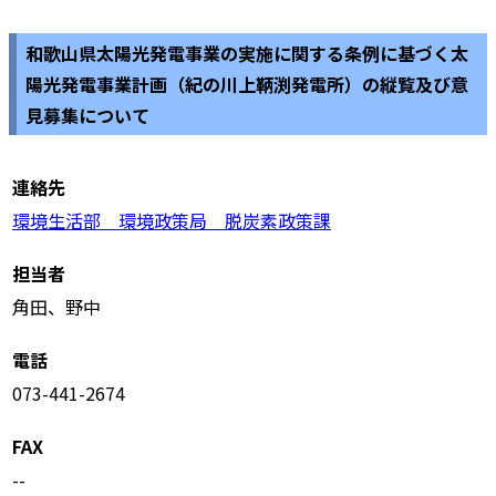
和歌山県太陽光発電事業の実施に関する条例に基づく太
陽光発電事業計画（紀の川上鞆渕発電所）の縦覧及び意
見募集について
連絡先
環境生活部 環境政策局 脱炭素政策課
担当者
角田、野中
電話
073-441-2674
FAX
--