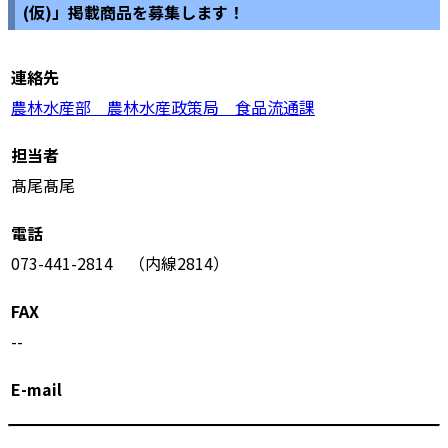
(仮)」掲載商品を募集します！
連絡先
農林水産部 農林水産政策局 食品流通課
担当者
髙尾髙尾
電話
073-441-2814 （内線2814）
FAX
--
E-mail