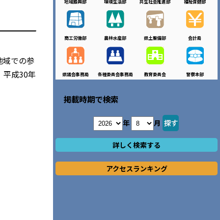
地域振興部
環境生活部
共生社会推進部
福祉保健部
商工労働部
農林水産部
県土整備部
会計局
地域での参
平成30年
県議会事務局
各種委員会事務局
教育委員会
警察本部
。
掲載時期で検索
年
月
詳しく検索する
アクセスランキング