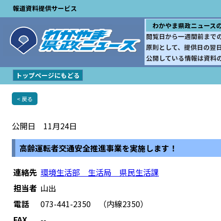
報道資料提供サービス
わかやま県政ニュース
閲覧日から一週間前まで
原則として、提供日の翌
公開している情報は資料
トップページにもどる
< 戻る
公開日 11月24日
高齢運転者交通安全推進事業を実施します！
連絡先
環境生活部 生活局 県民生活課
担当者
山出
電話
073-441-2350 （内線2350）
FAX
--