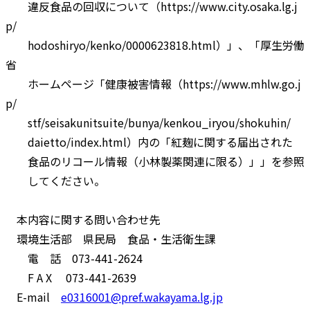
違反食品の回収について（https://www.city.osaka.lg.j
p/
hodoshiryo/kenko/0000623818.html）」、「厚生労働
省
ホームページ「健康被害情報（https://www.mhlw.go.j
p/
stf/seisakunitsuite/bunya/kenkou_iryou/shokuhin/
daietto/index.html）内の「紅麹に関する届出された
食品のリコール情報（小林製薬関連に限る）」」を参照
してください。
本内容に関する問い合わせ先
環境生活部 県民局 食品・生活衛生課
電 話 073-441-2624
F A X 073-441-2639
E-mail
e0316001@pref.wakayama.lg.jp