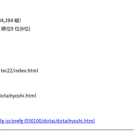
,384 組）
位9 位(6位)
tei22/index.html
otaihyoshi.html
lg.jp/prefg/050100/dotai/dotaihyoshi.html