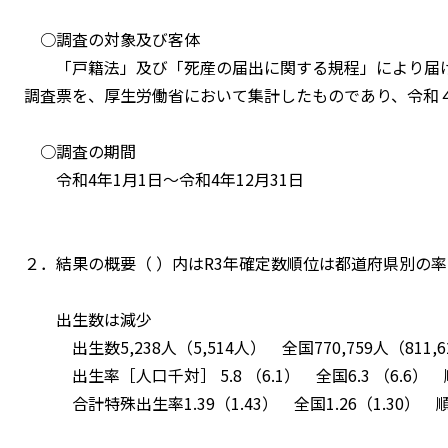
○調査の対象及び客体
「戸籍法」及び「死産の届出に関する規程」により届け
調査票を、厚生労働省において集計したものであり、令和
○調査の期間
令和4年1月1日～令和4年12月31日
２．結果の概要（ ）内はR3年確定数順位は都道府県別の
出生数は減少
出生数5,238人（5,514人） 全国770,759人（811,6
出生率［人口千対］ 5.8 （6.1） 全国6.3 （6.6） 
合計特殊出生率1.39（1.43） 全国1.26（1.30） 順