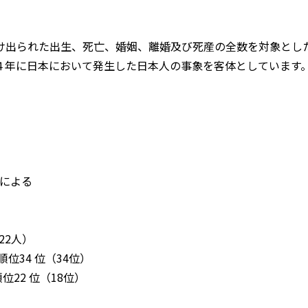
出られた出生、死亡、婚姻、離婚及び死産の全数を対象とし
４年に日本において発生した日本人の事象を客体としています
率による
22人）
順位34 位（34位）
位22 位（18位）