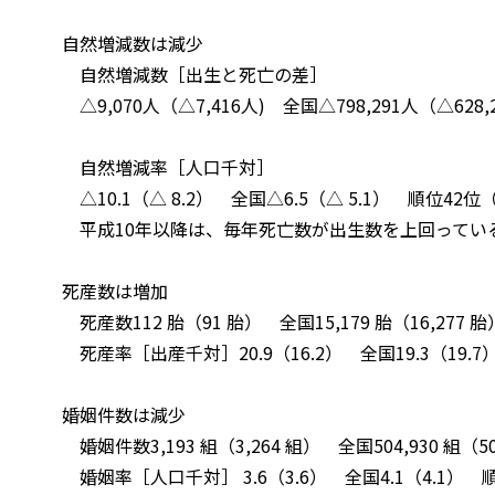
自然増減数は減少
自然増減数［出生と死亡の差］
△9,070人（△7,416人) 全国△798,291人（△628,2
自然増減率［人口千対］
△10.1（△ 8.2） 全国△6.5（△ 5.1） 順位42位
平成10年以降は、毎年死亡数が出生数を上回ってい
死産数は増加
死産数112 胎（91 胎） 全国15,179 胎（16,277 胎
死産率［出産千対］20.9（16.2） 全国19.3（19.7
婚姻件数は減少
婚姻件数3,193 組（3,264 組） 全国504,930 組（501
婚姻率［人口千対］ 3.6（3.6） 全国4.1（4.1） 順