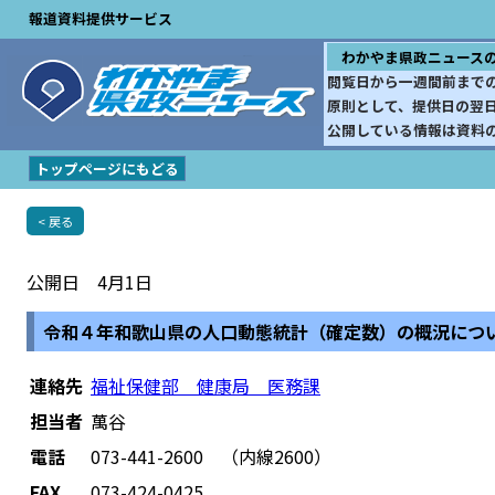
報道資料提供サービス
わかやま県政ニュース
閲覧日から一週間前まで
原則として、提供日の翌
公開している情報は資料
トップページにもどる
< 戻る
公開日 4月1日
令和４年和歌山県の人口動態統計（確定数）の概況につ
連絡先
福祉保健部 健康局 医務課
担当者
萬谷
電話
073-441-2600 （内線2600）
FAX
073-424-0425