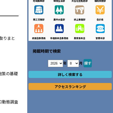
地域振興部
環境生活部
共生社会推進部
福祉保健部
商工労働部
農林水産部
県土整備部
会計局
取りまと
県議会事務局
各種委員会事務局
教育委員会
警察本部
掲載時期で検索
年
月
施策の基礎
詳しく検索する
アクセスランキング
口動態調査