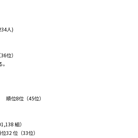
34人)
（36位）
る。
）
） 順位8位（45位）
,138 組）
位32 位（33位）