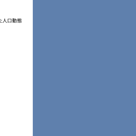
た人口動態
。