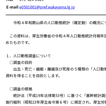
E-mail
e0501001@pref.wakayama.lg.jp
令和４年和歌山県の人口動態統計（確定数）の概況に
この資料は、厚生労働省の令和４年人口動態統計月報年計
めたものです。
１．人口動態調査について
○調査の目的
出生・死亡・婚姻・離婚及び死産の５種類の「人口動態
資料を得ることを目的とします。
○調査の根拠
統計法（平成19年法律第53号）に基づく「基幹統計調査
施行細則（昭和23年厚生省令第６号）に規定され、厚生労