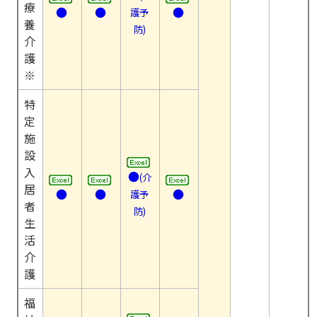
療
●
●
●
護予
養
防)
介
護
※
特
定
施
設
入
●
(介
居
●
●
●
護予
者
防)
生
活
介
護
福