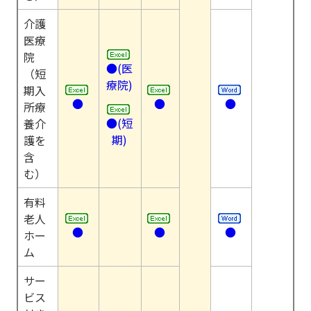
介護
医療
院
●(医
（短
療院)
期入
●
●
●
所療
●(短
養介
期)
護を
含
む）
有料
老人
●
●
●
ホー
ム
サー
ビス