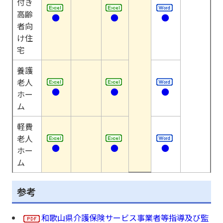
付き
高齢
●
●
●
者向
け住
宅
養護
老人
●
●
●
ホー
ム
軽費
老人
●
●
●
ホー
ム
参考
和歌山県介護保険サービス事業者等指導及び監