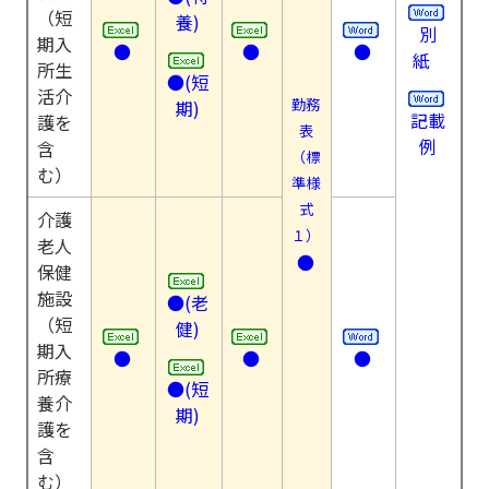
（短
養)
別
期入
●
●
●
紙
所生
●(短
活介
勤務
期)
記載
護を
表
例
含
（標
む）
準様
式
介護
１）
老人
●
保健
施設
●(老
（短
健)
期入
●
●
●
所療
●(短
養介
期)
護を
含
む）