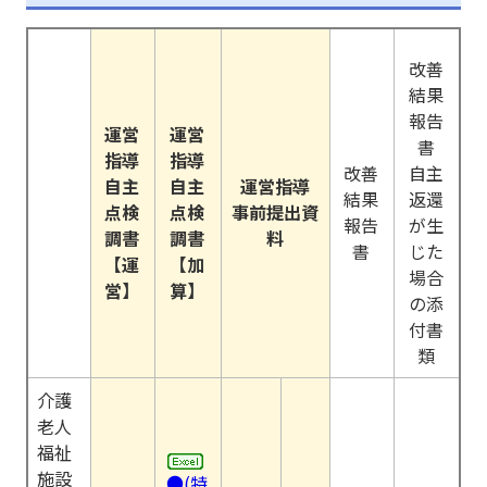
改善
結果
報告
運営
運営
書
指導
指導
改善
自主
自主
自主
運営指導
結果
返還
点検
点検
事前提出資
報告
が生
調書
調書
料
書
じた
【運
【加
場合
営】
算】
の添
付書
類
介護
老人
福祉
施設
●(特