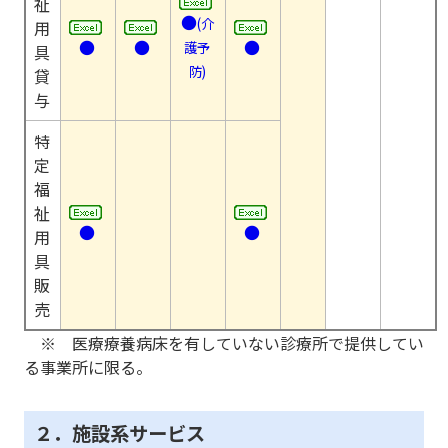
祉
●
(介
用
●
●
●
護予
具
防)
貸
与
特
定
福
祉
●
●
用
具
販
売
※ 医療療養病床を有していない診療所で提供してい
る事業所に限る。
２．施設系サービス