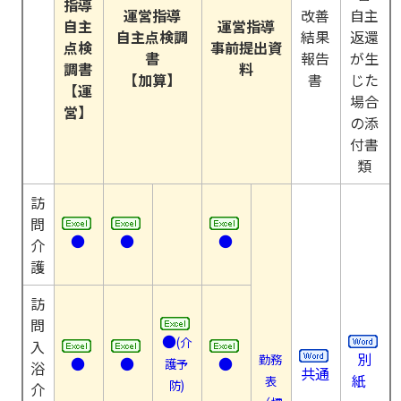
指導
運営指導
改善
自主
自主
運営指導
自主点検調
結果
返還
点検
事前提出資
書
報告
が生
調書
料
【加算】
書
じた
【運
場合
営】
の添
付書
類
訪
問
●
●
●
介
護
訪
問
●
(介
入
別
勤務
●
●
●
護予
浴
共通
紙
表
防)
介