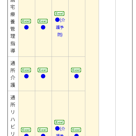
宅
療
●
(介
養
●
●
護予
管
防)
理
指
導
通
所
●
●
●
介
護
通
所
リ
ハ
ビ
●
(介
リ
●
●
●
護予