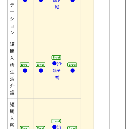
テ
防)
ー
シ
ョ
ン
短
期
入
●
(介
所
●
●
●
護予
生
防)
活
介
護
短
期
入
所
●
(介