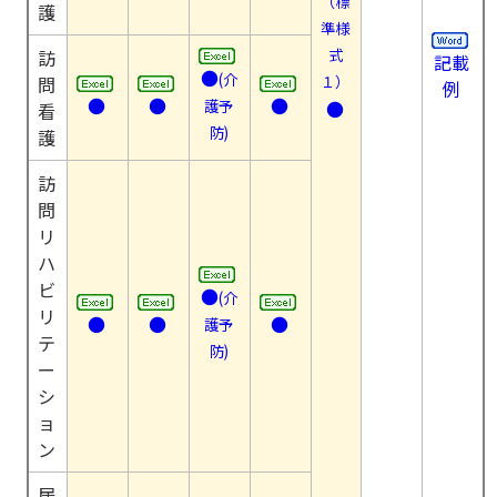
（標
護
準様
訪
式
記載
●
(介
問
１）
例
●
●
●
護予
●
看
防)
護
訪
問
リ
ハ
ビ
●
(介
リ
●
●
●
護予
テ
防)
ー
シ
ョ
ン
居