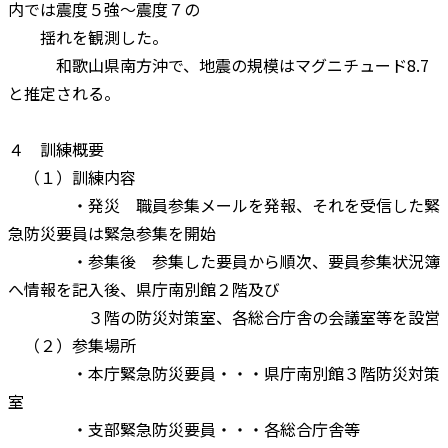
内では震度５強～震度７の
揺れを観測した。
和歌山県南方沖で、地震の規模はマグニチュード8.7
と推定される。
４ 訓練概要
（１）訓練内容
・発災 職員参集メールを発報、それを受信した緊
急防災要員は緊急参集を開始
・参集後 参集した要員から順次、要員参集状況簿
へ情報を記入後、県庁南別館２階及び
３階の防災対策室、各総合庁舎の会議室等を設営
（２）参集場所
・本庁緊急防災要員・・・県庁南別館３階防災対策
室
・支部緊急防災要員・・・各総合庁舎等