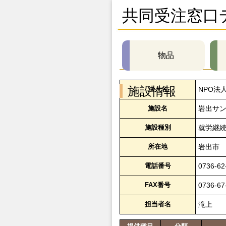
共同受注窓口
物品
施設情報
法人名
NPO法
施設名
岩出サ
施設種別
就労継続
所在地
岩出市
電話番号
0736-62
FAX番号
0736-67
担当者名
滝上