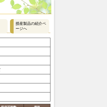
授産製品の紹介ペ
ージへ
賀