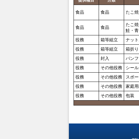
提供種目
分類
食品
食品
たこ焼
たこ焼
食品
食品
鮭・青
役務
箱等組立
ナット
役務
箱等組立
箱折り
役務
封入
パンフ
役務
その他役務
シール
役務
その他役務
スポー
役務
その他役務
家庭用
役務
その他役務
包装