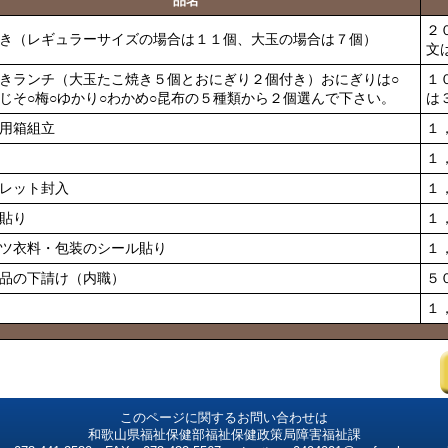
品名
２
き（レギュラーサイズの場合は１１個、大玉の場合は７個）
文
きランチ（大玉たこ焼き５個とおにぎり２個付き）おにぎりは○
１
じそ○梅○ゆかり○わかめ○昆布の５種類から２個選んで下さい。
は
用箱組立
１
１
レット封入
１
貼り
１
ツ衣料・包装のシール貼り
１
品の下請け（内職）
５
１
このページに関するお問い合わせは
和歌山県福祉保健部福祉保健政策局障害福祉課