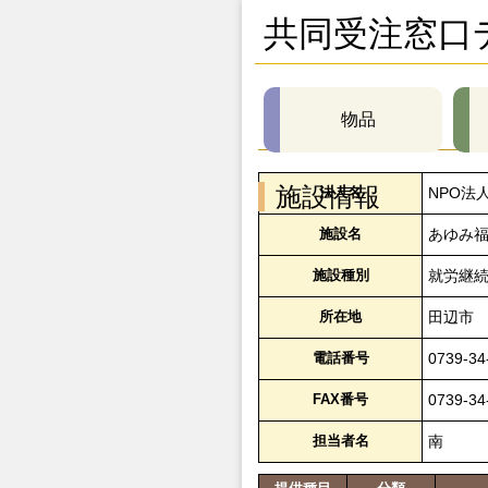
共同受注窓口
物品
施設情報
法人名
NPO法
施設名
あゆみ
施設種別
就労継続
所在地
田辺市
電話番号
0739-34
FAX番号
0739-34
担当者名
南