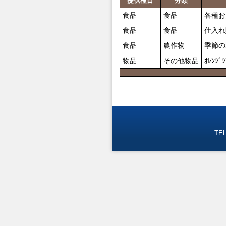
提供種目
分類
食品
食品
各種お
食品
食品
仕入れ
食品
農作物
季節の
物品
その他物品
ｵﾚﾝｼﾞｼ
TEL