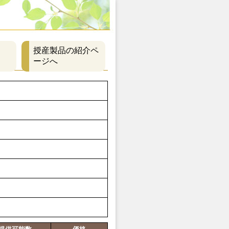
授産製品の紹介ペ
ージへ