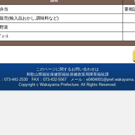
品名
弁当
要相
販売(輸入品おかし,調味料など)
野菜
ﾞｭｰｽ
このページに関するお問い合わせは
和歌山県福祉保健部福祉保健政策局障害福祉課
：073-441-2530 FAX：073-432-5567 メール：e0404001@pref.wakayama.l
Copyright c Wakayama Prefecture. All Rights Reserved.