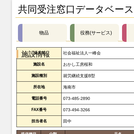
共同受注窓口データベース
物品
役務(サービス)
施設情報
法人名
社会福祉法人一峰会
施設名
おかし工房桜和
施設種別
就労継続支援B型
所在地
海南市
電話番号
073-485-2890
FAX番号
073-494-3266
担当者名
田中