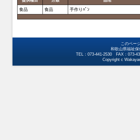
提供種目
分類
品名
食品
食品
手作りﾊﾟﾝ
このペー
和歌山県福祉保
TEL：073-441-2530 FAX：073-43
Copyright c Wakayam