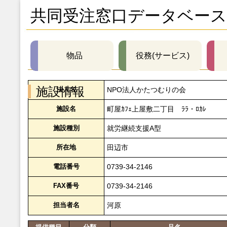
共同受注窓口データベース
物品
役務(サービス)
施設情報
法人名
NPO法人かたつむりの会
施設名
町屋ｶﾌｪ上屋敷二丁目 ﾗﾗ・ﾛｶﾚ
施設種別
就労継続支援A型
所在地
田辺市
電話番号
0739-34-2146
FAX番号
0739-34-2146
担当者名
河原