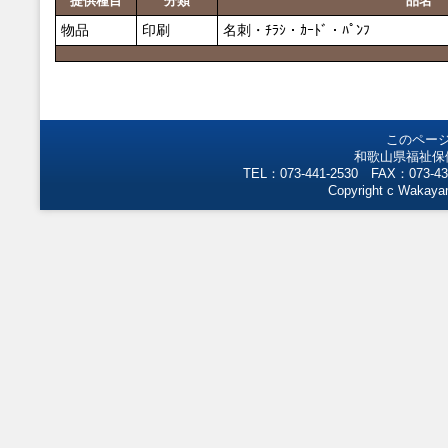
提供種目
分類
品名
物品
印刷
名刺・ﾁﾗｼ・ｶｰﾄﾞ・ﾊﾟﾝﾌ
このペー
和歌山県福祉保
TEL：073-441-2530 FAX：073-43
Copyright c Wakayam