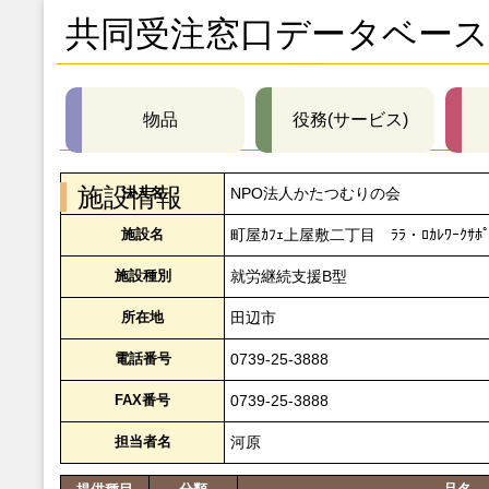
共同受注窓口データベース
物品
役務(サービス)
施設情報
法人名
NPO法人かたつむりの会
施設名
町屋ｶﾌｪ上屋敷二丁目 ﾗﾗ・ﾛｶﾚﾜｰｸｻﾎ
施設種別
就労継続支援B型
所在地
田辺市
電話番号
0739-25-3888
FAX番号
0739-25-3888
担当者名
河原