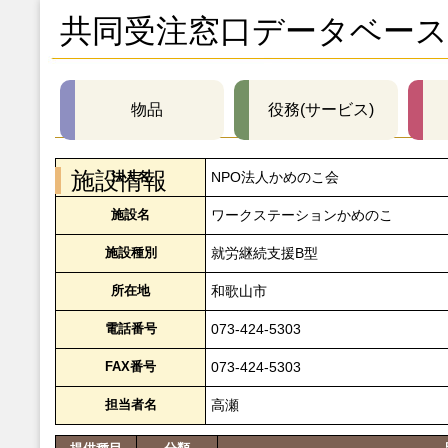
共同受注窓口データベース
物品
役務(サービス)
施設情報
法人名
NPO法人かめのこ会
施設名
ワークステーションかめのこ
施設種別
就労継続支援B型
所在地
和歌山市
電話番号
073-424-5303
FAX番号
073-424-5303
担当者名
高瀬