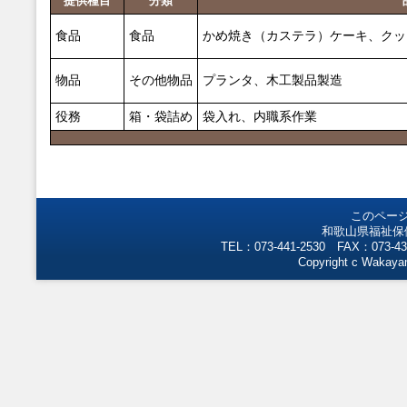
提供種目
分類
食品
食品
かめ焼き（カステラ）ケーキ、クッ
物品
その他物品
プランタ、木工製品製造
役務
箱・袋詰め
袋入れ、内職系作業
このペー
和歌山県福祉保
TEL：073-441-2530 FAX：073-43
Copyright c Wakayam