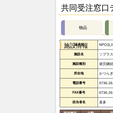
共同受注窓口
物品
施設情報
法人名
NPO法
施設名
ソプラ
施設種別
就労継続
所在地
かつら
電話番号
0736-26
FAX番号
0736-26
担当者名
喜多