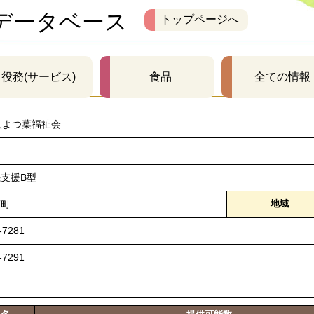
データベース
トップページへ
役務(サービス)
食品
全ての情報
人よつ葉福祉会
ス
支援B型
ぎ町
地域
-7281
-7291