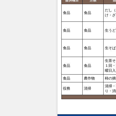
提供種目
分類
だし（
食品
食品
け・ざ
食品
食品
生うど
食品
食品
生そば
生茶そ
食品
食品
１回・
曜日入
食品
農作物
柿の摘
清掃・
役務
清掃
り・消