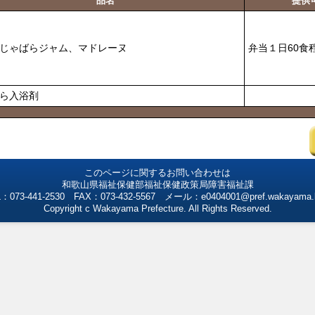
品名
提供
、じゃばらジャム、マドレーヌ
弁当１日60食
ら入浴剤
このページに関するお問い合わせは
和歌山県福祉保健部福祉保健政策局障害福祉課
：073-441-2530 FAX：073-432-5567 メール：e0404001@pref.wakayama.l
Copyright c Wakayama Prefecture. All Rights Reserved.