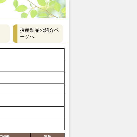
授産製品の紹介ペ
ージへ