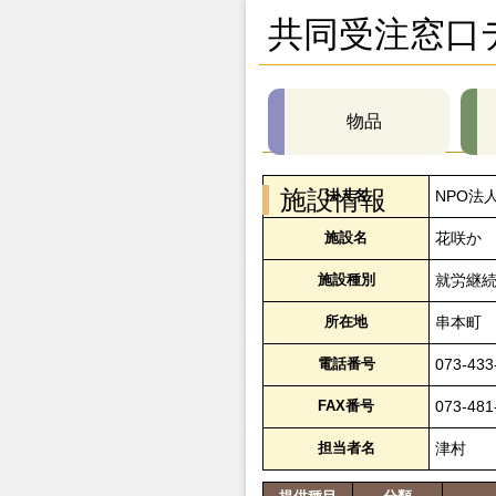
共同受注窓口
物品
施設情報
法人名
NPO法
施設名
花咲か
施設種別
就労継続
所在地
串本町
電話番号
073-433
FAX番号
073-481
担当者名
津村