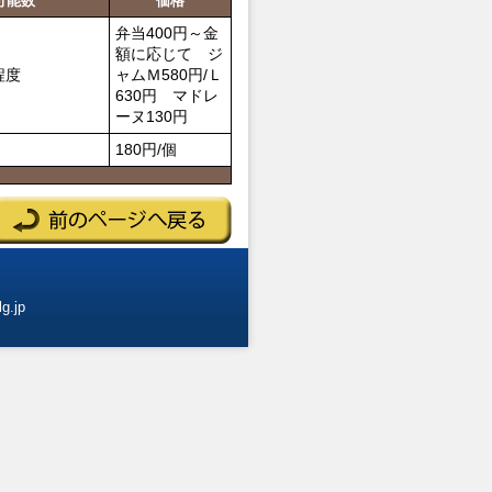
可能数
価格
弁当400円～金
額に応じて ジ
程度
ャムＭ580円/Ｌ
630円 マドレ
ーヌ130円
180円/個
g.jp