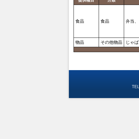
提供種目
分類
食品
食品
弁当
物品
その他物品
じゃば
TEL