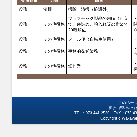
提供種目
分類
品名
役務
清掃
掃除・清掃（施設外）
プラスチック製品の内職（組立
役務
その他役務
て、袋詰め、箱入れ等の作業で
20種類位）
役務
その他役務
メール便（自転車使用）
役務
その他役務
事務的発送業務
役務
その他役務
畑作業
このペー
和歌山県福祉保
TEL：073-441-2530 FAX：073-43
Copyright c Wakayam