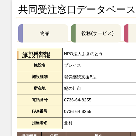
共同受注窓口データベース
物品
役務(サービス)
施設情報
法人名
NPO法人ふきのとう
施設名
プレイス
施設種別
就労継続支援B型
所在地
紀の川市
電話番号
0736-64-8255
FAX番号
0736-64-8255
担当者名
北村