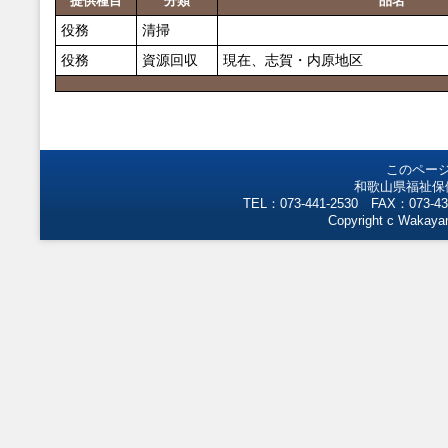
提供種目
分類
品名
役務
清掃
役務
資源回収
現在、志賀・内原地区
このペー
和歌山県福祉保
TEL：073-441-2530 FAX：073-43
Copyright c Wakayam