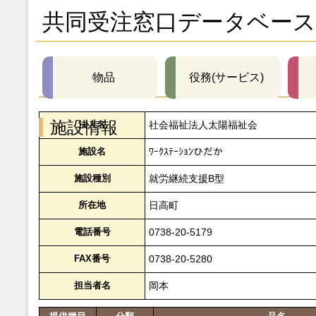
共同受注窓口データベース
物品
役務(サービス)
施設情報
法人名
社会福祉法人太陽福祉会
施設名
ﾜｰｸｽﾃｰｼｮﾝひだか
施設種別
就労継続支援B型
所在地
日高町
電話番号
0738-20-5179
FAX番号
0738-20-5280
担当者名
岡本