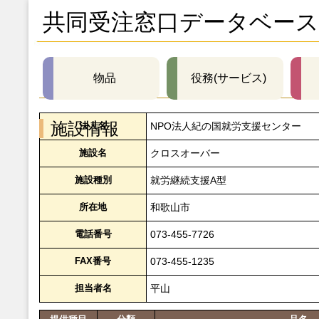
共同受注窓口データベース
物品
役務(サービス)
施設情報
法人名
NPO法人紀の国就労支援センター
施設名
クロスオーバー
施設種別
就労継続支援A型
所在地
和歌山市
電話番号
073-455-7726
FAX番号
073-455-1235
担当者名
平山