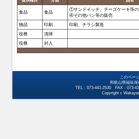
提供種目
分類
品名
①サンドイッチ、チーズケーキ等の
食品
食品
④その他パン等の販売
物品
印刷
印刷、チラシ製造
役務
清掃
役務
封入
このペー
和歌山県福祉保
TEL：073-441-2530 FAX：073-43
Copyright c Wakayam