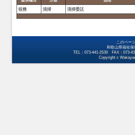
提供種目
分類
品名
役務
清掃
清掃委託
このペー
和歌山県福祉保
TEL：073-441-2530 FAX：073-43
Copyright c Wakayam