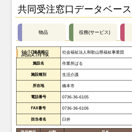
共同受注窓口データベース
物品
役務(サービス)
施設情報
法人名
社会福祉法人和歌山県福祉事業団
施設名
作業所ぱる
施設種別
生活介護
所在地
橋本市
電話番号
0736-36-6105
FAX番号
0736-36-6106
担当者名
臼井