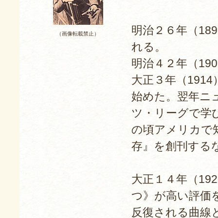
明治２６年（18
（画像転載禁止）
れる。
明治４２年（19
大正３年（191
始めた。翌年ニ
ツ・リーグで学
の頃アメリカで
存』を創刊する
大正１４年（19
つ》が高い評価
反復される曲線