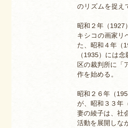
のリズムを捉え
昭和２年（192
キシコの画家リ
た、昭和４年（1
（1935）には
区の裁判所に「
作を始める。
昭和２６年（19
が、昭和３３年（
妻の綾子は、社
活動を展開しな