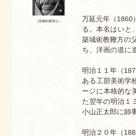
万延元年（186
（画像転載禁止）
る。本名はいと
築城術教鞭方の
ち、洋画の道に
明治１１年（18
ある工部美術学
ージに本格的な
た翌年の明治１３
小山正太郎に師
明治２０年（18