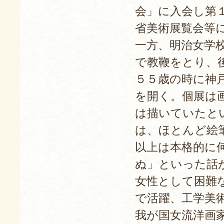
会」に入会し第
省美術展覧会等
一方、明治女学
で教鞭をとり、
５５歳の時に神戸
を開く。個展は
は描いていたと
は、ほとんど絵
以上は本格的に
ぬ」といった話
女性として困難
で活躍、工学美
我が国女流洋画