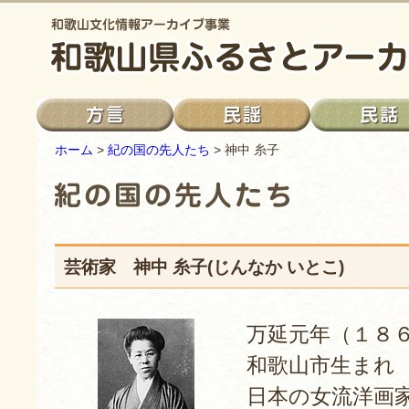
ホーム
>
紀の国の先人たち
> 神中 糸子
芸術家 神中 糸子(じんなか いとこ)
万延元年（１８
和歌山市生まれ
日本の女流洋画