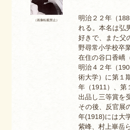
明治２２年（18
（画像転載禁止）
れる。本名は弘
好きで、また父の
野尋常小学校卒
在住の谷口香嶠
明治４２年（19
術大学）に第１
年（1911）、
出品し三等賞を
その後、反官展
年(1918)に
紫峰、村上崋岳