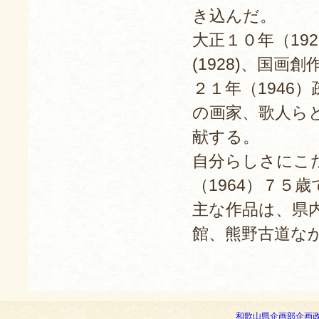
き込んだ。
大正１０年（19
(1928)、国
２１年（1946
の画家、歌人ら
献する。
自分らしさにこ
（1964）７５
主な作品は、県
館、熊野古道な
和歌山県企画部企画