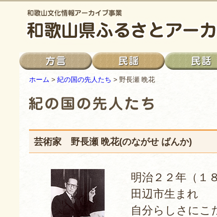
ホーム
>
紀の国の先人たち
> 野長瀬 晩花
芸術家 野長瀬 晩花(のながせ ばんか)
明治２２年（１
田辺市生まれ
自分らしさにこ