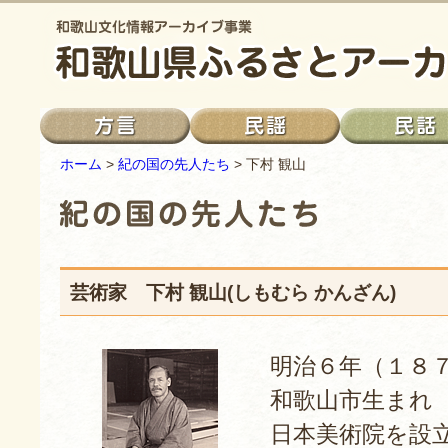
ホーム
>
紀の国の先人たち
> 下村 観山
芸術家 下村 観山(しもむら かんざん)
明治６年（１８
和歌山市生まれ
日本美術院を設