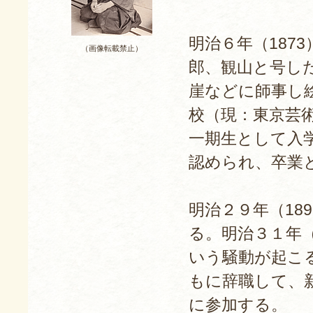
明治６年（187
（画像転載禁止）
郎、観山と号した
崖などに師事し絵
校（現：東京芸
一期生として入学
認められ、卒業
明治２９年（18
る。明治３１年（
いう騒動が起こ
もに辞職して、
に参加する。