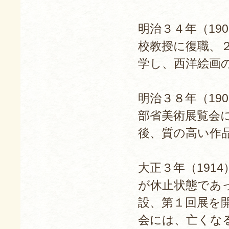
明治３４年（19
校教授に復職、
学し、西洋絵画
明治３８年（19
部省美術展覧会
後、質の高い作
大正３年（191
が休止状態であ
設、第１回展を
会には、亡くな